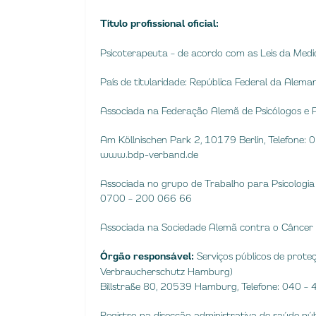
Título profissional oficial:
Psicoterapeuta – de acordo com as Leis da Medi
País de titularidade: República Federal da Alema
Associada na Federação Alemã de Psicólogos e P
Am Köllnischen Park 2, 10179 Berlín, Telefone
www.bdp-verband.de
Associada no grupo de Trabalho para Psicologia
0700 – 200 066 66
Associada na Sociedade Alemã contra o Câncer e
Órgão responsável:
Serviços públicos de proteç
Verbraucherschutz Hamburg)
Billstraße 80, 20539 Hamburg, Telefone: 040 –
Registro na direcção administrativa de saúde p