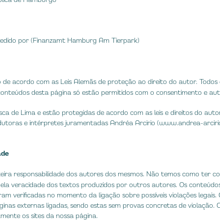
edido por (Finanzamt Hamburg Am Tierpark)
de acordo com as Leis Alemãs de proteção ao direito do autor. Todos o
onteúdos desta página só estão permitidos com o consentimento e aut
sca de Lima e estão protegidas de acordo com as leis e direitos do autor
utoras e intérpretes juramentadas Andréa Arcirio (
www.andrea-arciri
ade
inteira responsabilidade dos autores dos mesmos. Não temos como ter c
ela veracidade dos textos produzidos por outros autores. Os conteúdos 
oram verificadas no momento da ligação sobre possíveis violações legais
inas externas ligadas, sendo estas sem provas concretas de violação. C
mente os sites da nossa página.