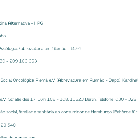
cina Alternativa – HPG
nha
sicólogas (abreviatura em Alemão – BDP).
: 030 – 209 166 663
 Social Oncológica Alemã e.V. (Abreviatura em Alemão – Dapo), Kardina
.V., Straße des 17. Juni 106 – 108, 10623 Berlín, Telefone: 030 – 32
ão social, familiar e sanitária ao consumidor de Hamburgo (Behörde für 
 428 540
ública de Hamburgo